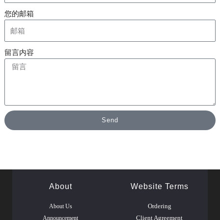
您的邮箱
留言内容
Send
About
Website Terms
About Us
Ordering
Announcement
Client Agreement