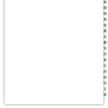
無
購
物
無
推
薦
自
費
安
排
真
正
的
純
玩
之
旅