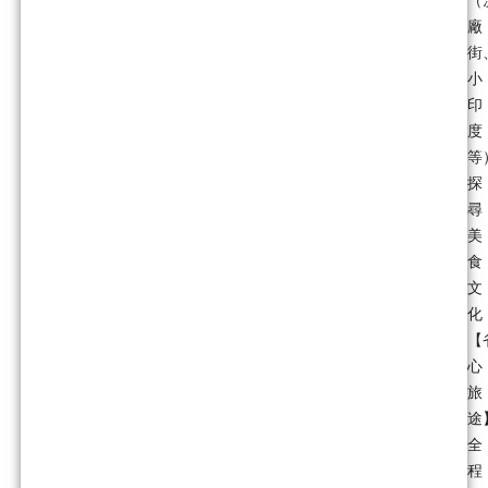
（
廠
街
小
印
度
等
探
尋
美
食
文
化
【
心
旅
途
全
程