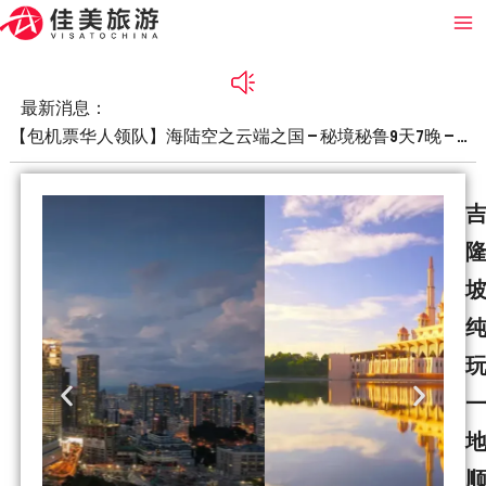
Skip
Ma
to
Me
content
最新消息：
【包机票华人领队】海陆空之云端之国 – 秘境秘鲁9天7晚 – 利
马+库斯科+马丘比丘+圣谷+啲啲喀喀湖