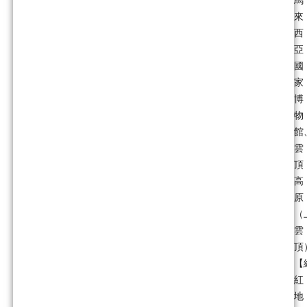
馬
來
西
亞
國
家
博
物
館
雲
頂
高
原
（
雲
頂
【
紅
地