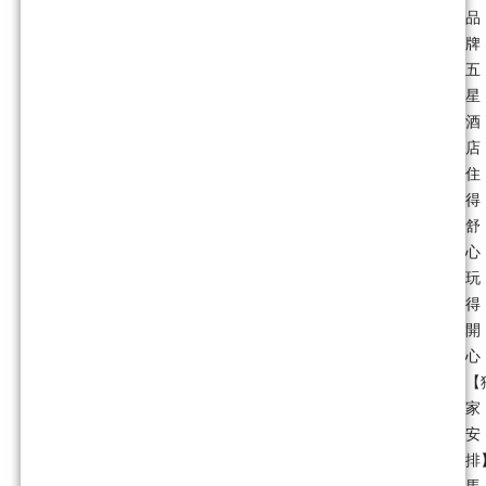
品
牌
五
星
酒
店
住
得
舒
心
玩
得
開
心
【
家
安
排