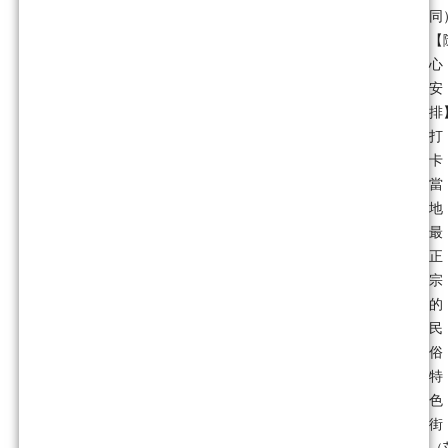
同
【
心
安
排
打
卡
當
地
最
正
宗
的
民
俗
特
色
街