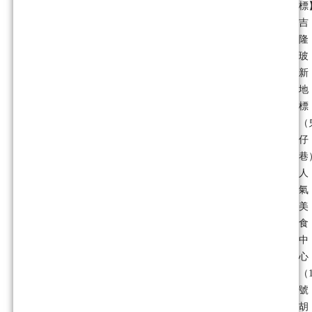
標
吉
隆
玻
新
地
標
（
仔
巷
人
氣
美
食
中
心
（1
號
胡